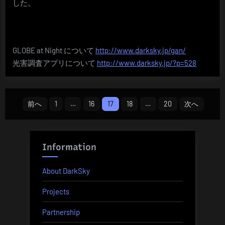
した。
GLOBE at Night について
http://www.darksky.jp/gan/
光害調査アプリについて
http://www.darksky.jp/?p=528
投
前へ
1
…
16
17
18
…
20
次へ
稿
の
Information
ペ
About DarkSky
ー
Projects
ジ
Partnership
送