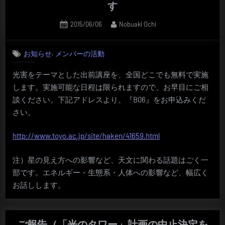
す
Posted
By
2015/06/06
Nobuaki Ochi
on
,
お知らせ
メンバーの活動
光害をテーマとした出前講座を、全国どこでも無料で実施
します。実施可能な日程は限られますので、お早目にご相
談ください。下記アドレスより、『B06』をお申込みくだ
さい。
http://www.toyo.ac.jp/site/haken/41659.html
注）星の見え方への影響など、天文に関わる話題はごく一
部です。エネルギー・生態系・人体への影響など、幅広く
お話しします。
ご報告（「光のタワー」計画の中止決定を