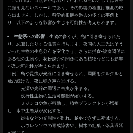
に類を見ないスケールであり、その影響の程度は推測の域
を出ません。しかし、科学的根拠や過去の多くの事例よ
り、以下のような影響が生じる可能性が考えられます。
生態系への影響
：生物の多くが、光に引き寄せられた
り、忌避したりする性質を持ちます。夜間の人工光はそう
いった生物の生息分布を変化させ、さらに捕食-被食関係に
ある他の生物や、花粉媒介の関係にある植物などにも影響
が及ぶ可能性が考えられます。
〔例〕鳥や昆虫が光線に引き寄せられ、周囲をグルグルと
飛び続ける。夜に鳴き声を挙げる。
光源や光線の周辺に害虫が集まる。
夜行性生物の生活可能圏が縮小する。
ミジンコや魚が移動し、植物プランクトンが増殖
し、水中生態系が変化する。
昆虫などの光周性が乱れ、越冬できずに死滅する。
ホウレンソウの育成障害や、樹木の紅葉・落葉遅延
が起こる。