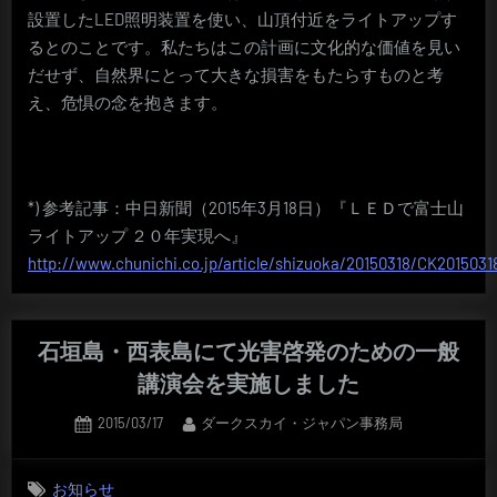
設置したLED照明装置を使い、山頂付近をライトアップす
るとのことです。私たちはこの計画に文化的な価値を見い
だせず、自然界にとって大きな損害をもたらすものと考
え、危惧の念を抱きます。
*) 参考記事：中日新聞（2015年3月18日）『ＬＥＤで富士山
ライトアップ ２０年実現へ』
http://www.chunichi.co.jp/article/shizuoka/20150318/CK2015031
石垣島・西表島にて光害啓発のための一般
講演会を実施しました
Posted
By
2015/03/17
ダークスカイ・ジャパン事務局
on
お知らせ