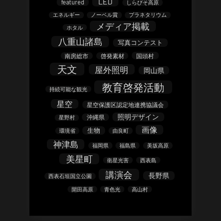
LED
featured
しらびそ高原
エネルギー
ノーベル賞
プラネタリウム
メディア掲載
ホタル
八重山諸島
写真コンテスト
南房総市
啓発素材
国頭村
天文
屋外照明
岡山県
教育啓発活動
持続可能な観光
星空
星空保護区認定地連携協議会
照明デザイン
沖縄県
星野村
画像
生物
環境省
由良町
神津島
福岡県
福島県
美坂高原
美星町
衛星光害
西表島
講演会
長野県
西表石垣国立公園
開田高原
青色光
高山村