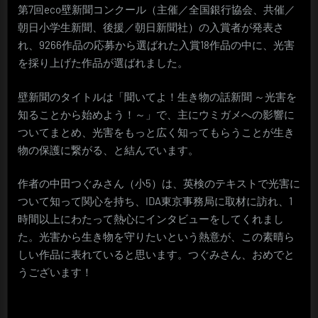
第7回eco壁新聞コンクール（主催／全国銀行協会、共催／
朝日小学生新聞、後援／朝日新聞社）の入賞者が発表さ
れ、9266作品の応募から選ばれた入賞18作品の中に、光害
を採り上げた作品が選ばれました。
壁新聞のタイトルは「聞いてよ！生き物の話新聞 ～光害を
知ることから始めよう！～」で、主にウミガメへの影響に
ついてまとめ、光害をもっと広く知ってもらうことが生き
物の保護に繋がる、と結んでいます。
作者の中田つぐみさん（小5）は、英検のテキストで光害に
ついて知って関心を持ち、IDA東京事務局に取材に訪れ、1
時間以上にわたって熱心にインタビューをしてくれまし
た。光害から生き物を守りたいという熱意が、この素晴ら
しい作品に表れていると思います。つぐみさん、おめでと
うございます！