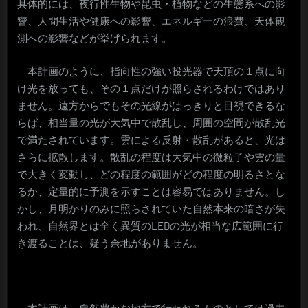
具体的には、夜行性生物や昆虫・植物などの生態系への影
響、人間生活や健康への影響、エネルギーの浪費、天体観
測への影響などが挙げられます。
本計画のように、指向性の強い投光器で天頂の１点に向
け光を放っても、その１点だけが照らされるわけではあり
ません。遠方からでもその光線がはっきりと目視できるな
らば、相当量の光が大気中で散乱し、周囲の空間が散乱光
で満たされています。雲による反射・散乱があると、光は
さらに拡散します。散乱の程度は大気中の微粒子や雲の量
で大きく変動し、どの程度の範囲がどの程度の明るさとな
るか、定量的に予測を示すことは容易ではありません。し
かし、月明かりのみに照らされていた自然本来の暗さが失
われ、自然界とは全く異質のLEDの光が相当な広範囲に行
き渡ることは、疑う余地がありません。
本計画は、自然豊かな地方で行われるものとしては過去