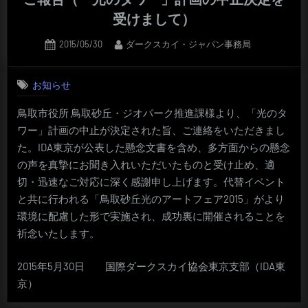
受けまして）
Posted
By
2015/05/30
ダークスカイ・ジャパン事務局
on
お知らせ
鳥取市役所 鳥取砂丘・ジオパーク推進課様より、「光のタ
ワー」計画の中止が決定された旨、ご連絡をいただきまし
た。IDA東京が公表した懸念文書を含め、多方面からの懸念
の声を真摯にお聞き入れいただいたものと受け止め、適
切・迅速なご対応に深く感謝申し上げます。代替イベント
と共に行われる「鳥取砂丘光のアートフェア2015」がより
環境に配慮した形で実施され、成功裏に開催されることを
祈念いたします。
2015年5月30日 国際ダークスカイ協会東京支部（IDA東
京）