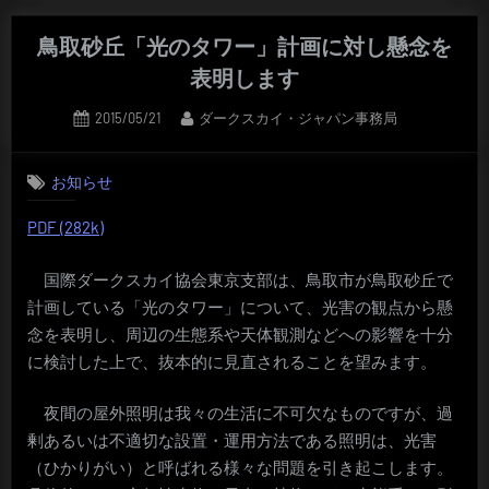
鳥取砂丘「光のタワー」計画に対し懸念を
表明します
Posted
By
2015/05/21
ダークスカイ・ジャパン事務局
on
お知らせ
PDF (282k)
国際ダークスカイ協会東京支部は、鳥取市が鳥取砂丘で
計画している「光のタワー」について、光害の観点から懸
念を表明し、周辺の生態系や天体観測などへの影響を十分
に検討した上で、抜本的に見直されることを望みます。
夜間の屋外照明は我々の生活に不可欠なものですが、過
剰あるいは不適切な設置・運用方法である照明は、光害
（ひかりがい）と呼ばれる様々な問題を引き起こします。