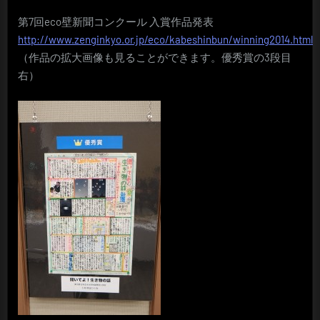
第7回eco壁新聞コンクール 入賞作品発表
http://www.zenginkyo.or.jp/eco/kabeshinbun/winning2014.html
（作品の拡大画像も見ることができます。優秀賞の3段目
右）