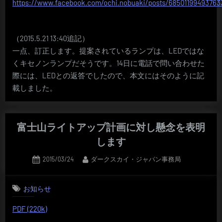
https://www.facebook.com/ochi.nobuaki/posts/68501199493763
（2015.5.21 13:40追記）
一点、訂正します。提案されているランプは、LEDではな
くキセノンランプだそうです。14日に電話で問い合わせた
際には、LEDとの返答でしたので、本文にはそのように記
載しました。
富士山ライトアップ計画に対し懸念を表明
します
Posted
By
2015/03/24
ダークスカイ・ジャパン事務局
on
お知らせ
PDF (220k)