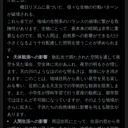
概日リズムに基づいた、様々な生物の行動パターン
が破壊される。
これら全てが、地域の生態系のバランスの崩壊に繋がる危
険性があります。生物にとって、夜本来の暗闇は非常に重
要なものです。我々人間は、自然界への影響ができるだけ
小さくなるよう十分配慮した照明を使うことが求められま
す。
天体観測への影響
：散乱光で満たされた空間を通して夜
空を見た場合、空全体に光があふれ、夜空の明るさが増し
ます。天の川のようなほのかな明るさは、簡単にかき消さ
れます。このことは、地域住民から美しい星空を見る楽し
みを奪い、近郊にある天文台での学術的な観測を阻害しま
す。また、小学生が理科学習で行う星座の観察は、都市部
ではほとんど不可能になっていますが、そのような地域が
さらに拡大し、子供たちの自然体験に影響を与える懸念が
あります。
人間生活への影響
：周辺住民にとって、住居の窓から常