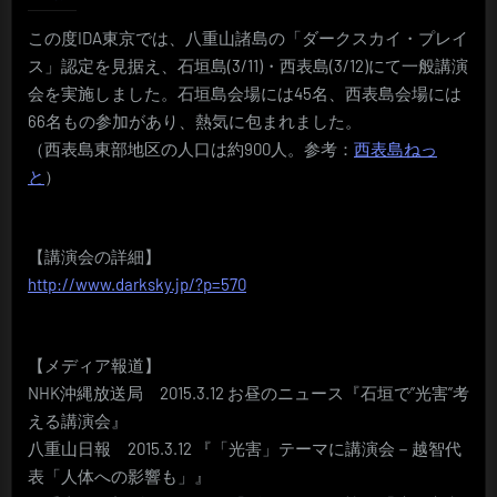
この度IDA東京では、八重山諸島の「ダークスカイ・プレイ
ス」認定を見据え、石垣島(3/11)・西表島(3/12)にて一般講演
会を実施しました。石垣島会場には45名、西表島会場には
66名もの参加があり、熱気に包まれました。
（西表島東部地区の人口は約900人。参考：
西表島ねっ
と
）
【講演会の詳細】
http://www.darksky.jp/?p=570
【メディア報道】
NHK沖縄放送局 2015.3.12 お昼のニュース『石垣で”光害”考
える講演会』
八重山日報 2015.3.12 『「光害」テーマに講演会－越智代
表「人体への影響も」』