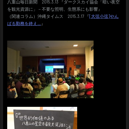
八重山毎日新聞 2015.3.13 『ダークスカイ協会「暗い夜空
を観光資源に」－不要な照明、生態系にも影響』
（関連コラム）沖縄タイムス 2015.3.17 『
[大弦小弦]やん
ばる勤務を終え…
』