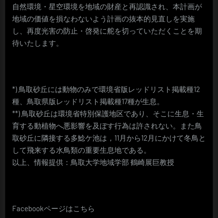
自然環境・星空環境を地域の財産と再認識され、本計画が
地域の価値を損なわないよう計画の抜本的見直しを実施
し、再度光害の防止・啓発に舵を切っていただくことを期
待いたします。
*) 鳥取砂丘には動物のみで環境省版レッドリスト掲載種12
種、鳥取県版レッドリスト掲載種17種が生息。
**) 鳥取砂丘は環境省特別保護地区であり、そこに生息・生
育する動植物へ悪影響を及ぼす行為は許されない。また鳥
取砂丘に隣接する多鯰ケ池は，11月から12月にかけて冬鳥と
して飛来する水鳥類の重要生息地である。
以上、情報提供：鳥取大学地域学部 鶴崎展巨教授
Facebookページはこちら