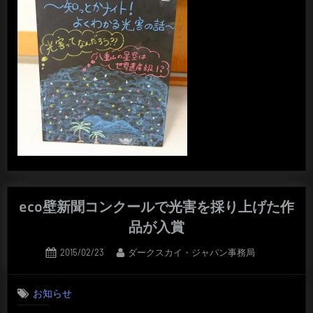
eco壁新聞コンクールで光害を採り上げた作
品が入賞
Posted
By
2015/02/23
ダークスカイ・ジャパン事務局
on
お知らせ