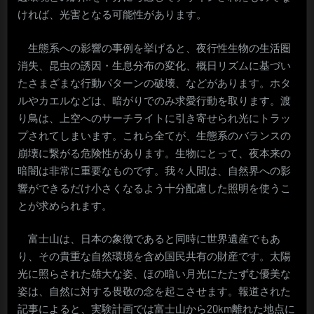
ければ、光害となる可能性があります。
生態系への影響の事例を挙げると、夜行性生物の生活圏
消失、昆虫の誘因・生息分布の変化、概日リズムに基づい
たさまざまな行動パターンの破壊、などがあります。ホタ
ルやカエルなどは、暗がりでのみ求愛行動を取ります。渡
り鳥は、上空へのサーチライトに引き寄せられ光にトラッ
プされてしまいます。これら全てが、生態系のバランスの
崩壊に繋がる危険性があります。生物にとって、夜本来の
暗闇は非常に重要なものです。我々人間は、自然界への影
響ができるだけ小さくなるよう十分配慮した照明を使うこ
とが求められます。
富士山は、日本の象徴であると同時に世界遺産でもあ
り、その貴重な自然環境を含め国民共有の財産です。太陽
光に照らされた雄大な姿、ほの暗い月光にたたずむ優美な
姿は、自然に対する畏敬の念を起こさせます。報道された
記事によると、実験計画では富士山から20km離れた地点に