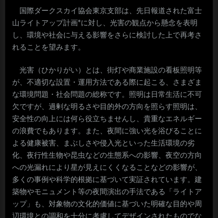
国際ダークスカイ協会東京支部は、先日報道された富士
山ライトアップ計画*に対し、光害の観点から懸念を表明
し、環境や社会に与える影響をさらに検討した上で再考さ
れることを望みます。
光害（ひかりがい）とは、街灯や商業施設の看板照明等
が、不適切な設置・運用方法である際に起こる、さまざま
な環境問題・社会問題の総称です。照明は日常生活に不可
欠ですが、過剰な明るさや目的外の方向を照らす照明は、
安全性の向上には何ら役立ちませんし、貴重なエネルギー
の浪費でもあります。また、夜間に強い光を浴びることに
よる健康被害、まぶしさや侵入光といった生活環境の劣
化、夜行性生物や昆虫などの生態系への影響、夜空の方向
への光漏れにより星が見えにくくなることなどの影響が、
多くの事例や科学的根拠に基づいて実証されています。建
築物やモニュメント等の夜間演出の手法である「ライトア
ップ」も、対象物の文化的価値に基づいた明確な目的や周
辺環境との調和を十分に考慮してデザインされたものでな