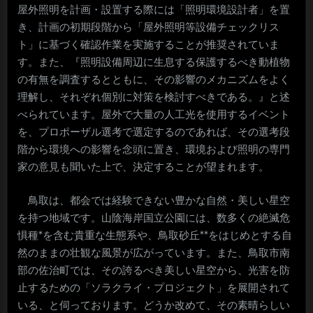
屋外照明を計画・設置する際には「照明環境設計者」を置
き、計画の初期段階から「屋外照明等設備チェックリス
ト」に基づく確認作業を実施することが推奨されていま
す。また、『照明設備周辺に生息する保護するべき動植物
の有無を調査するとともに、その影響のメカニズムをよく
理解し、それぞれ個別に対策を検討すべきである。』と述
べられています。屋外で大量の人工光を使用するイベント
を、プロポーザル選考で選定するのであれば、その選考段
階から環境への影響を念頭に置き、環境および照明の専門
家の意見も聞いた上で、決定することが望まれます。
鳥取は、都会では経験できない豊かな自然・美しい星空
を持つ地域です。山陰海岸国立公園には、数多くの絶滅危
惧種*を含む貴重な生態系や、鳥取砂丘**をはじめとする自
然のままの壮観な風景が広がっています。また、鳥取市南
部の佐治町では、その誇るべき美しい星空から、光害を防
止するための「ソラクライ・プロジェクト」を展開されて
いる、と伺っております。どうか改めて、その素晴らしい