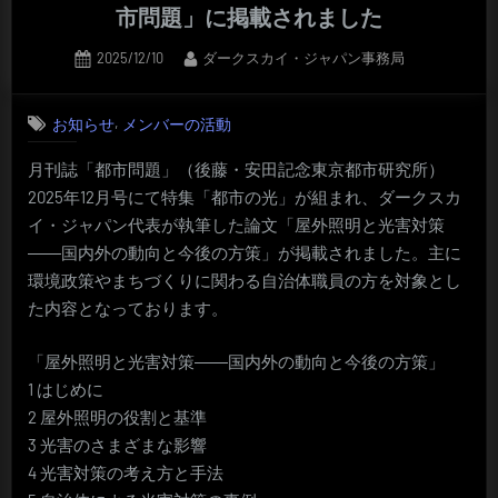
市問題」に掲載されました
Posted
By
2025/12/10
ダークスカイ・ジャパン事務局
on
,
お知らせ
メンバーの活動
月刊誌「都市問題」（後藤・安田記念東京都市研究所）
2025年12月号にて特集「都市の光」が組まれ、ダークスカ
イ・ジャパン代表が執筆した論文「屋外照明と光害対策
――国内外の動向と今後の方策」が掲載されました。主に
環境政策やまちづくりに関わる自治体職員の方を対象とし
た内容となっております。
「屋外照明と光害対策――国内外の動向と今後の方策」
1 はじめに
2 屋外照明の役割と基準
3 光害のさまざまな影響
4 光害対策の考え方と手法