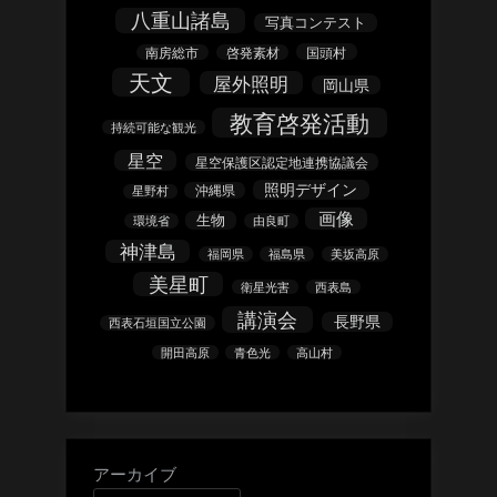
八重山諸島
写真コンテスト
南房総市
啓発素材
国頭村
天文
屋外照明
岡山県
教育啓発活動
持続可能な観光
星空
星空保護区認定地連携協議会
照明デザイン
沖縄県
星野村
画像
生物
環境省
由良町
神津島
福岡県
福島県
美坂高原
美星町
衛星光害
西表島
講演会
長野県
西表石垣国立公園
開田高原
青色光
高山村
アーカイブ