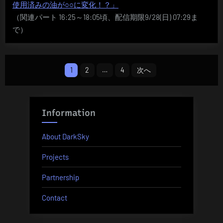
使用済みの油が○○に変化！？」
（関連パート 16:25～18:05頃、配信期限9/28(日) 07:29ま
で）
投
1
2
…
4
次へ
稿
の
Information
ペ
About DarkSky
ー
Projects
ジ
Partnership
送
Contact
り