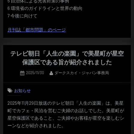
5 自治体による光害対策の事例
6 環境省のガイドラインと世界の動向
7 今後に向けて
月刊誌「都市問題」のページ
テレビ朝日「人生の楽園」で美星町が星空
保護区である旨が紹介されました
Posted
By
2025/11/30
ダークスカイ・ジャパン事務局
on
お知らせ
2025年11月29日放送のテレビ朝日「人生の楽園」は、美星
町でカフェ・民泊を営むご夫婦のお話しでした。美星町が
星空保護区であること、ご夫婦やお客様が星空を楽しむシ
ーンなどが紹介されました。