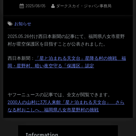
Posted
By
2025/06/05
ダークスカイ・ジャパン事務局
on
お知らせ
2025.05.26付け西日本新聞の記事にて、福岡県八女市星野
村が星空保護区を目指すことが公表されました。
西日本新聞：
「星と泊まれる天文台」星降る村の挑戦 福
岡・星野村、暗い夜空守る「保護区」認定
ヤフーニュースの記事では、全文が閲覧できます。
2000人の山村に3万人来館「星と泊まれる天文台」 さら
なる村おこしへ、福岡県八女市星野村の挑戦
Information