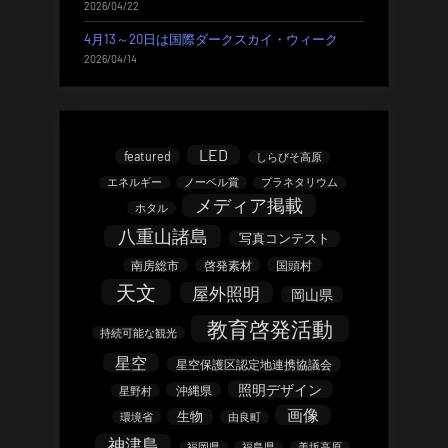
2026/04/22
4月13～20日は国際ダークスカイ・ウィーク
2026/04/14
LED
featured
しらびそ高原
エネルギー
ノーベル賞
プラネタリウム
メディア掲載
ホタル
八重山諸島
写真コンテスト
南房総市
啓発素材
国頭村
天文
屋外照明
岡山県
教育啓発活動
持続可能な観光
星空
星空保護区認定地連携協議会
照明デザイン
沖縄県
星野村
画像
生物
環境省
由良町
神津島
福岡県
福島県
美坂高原