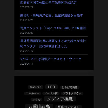
西表石垣国立公園の星空保護区正式認定
2026/05/27
由良町・白崎海洋公園、星空保護区を目指す
2026/05/23
写真コンテスト「Capture the Dark」2026 開催
2026/05/02
屋外照明認証制度の概要をまとめた論文が光技
術コンタクト誌に掲載されました
2026/04/22
4月13～20日は国際ダークスカイ・ウィーク
2026/04/14
LED
featured
しらびそ高原
エネルギー
ノーベル賞
プラネタリウム
メディア掲載
ホタル
八重山諸島
写真コンテスト