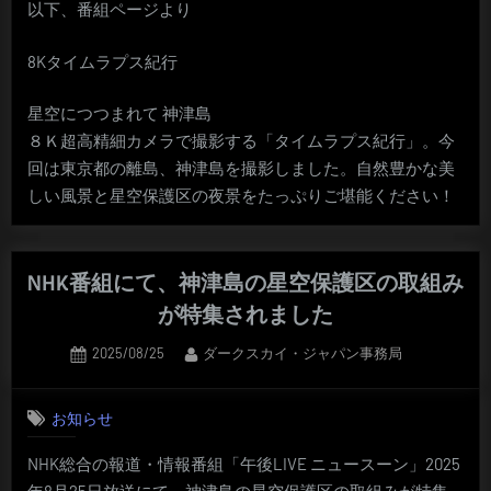
以下、番組ページより
8Kタイムラプス紀行
星空につつまれて 神津島
８Ｋ超高精細カメラで撮影する「タイムラプス紀行」。今
回は東京都の離島、神津島を撮影しました。自然豊かな美
しい風景と星空保護区の夜景をたっぷりご堪能ください！
NHK番組にて、神津島の星空保護区の取組み
が特集されました
Posted
By
2025/08/25
ダークスカイ・ジャパン事務局
on
お知らせ
NHK総合の報道・情報番組「午後LIVE ニュースーン」2025
年8月25日放送にて、神津島の星空保護区の取組みが特集