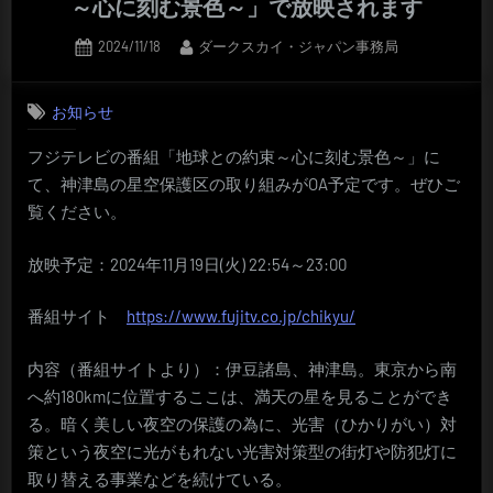
～心に刻む景色～」で放映されます
Posted
By
2024/11/18
ダークスカイ・ジャパン事務局
on
お知らせ
フジテレビの番組「地球との約束～心に刻む景色～」に
て、神津島の星空保護区の取り組みがOA予定です。ぜひご
覧ください。
放映予定：2024年11月19日(火) 22:54～23:00
番組サイト
https://www.fujitv.co.jp/chikyu/
内容（番組サイトより）：伊豆諸島、神津島。東京から南
へ約180kmに位置するここは、満天の星を見ることができ
る。暗く美しい夜空の保護の為に、光害（ひかりがい）対
策という夜空に光がもれない光害対策型の街灯や防犯灯に
取り替える事業などを続けている。