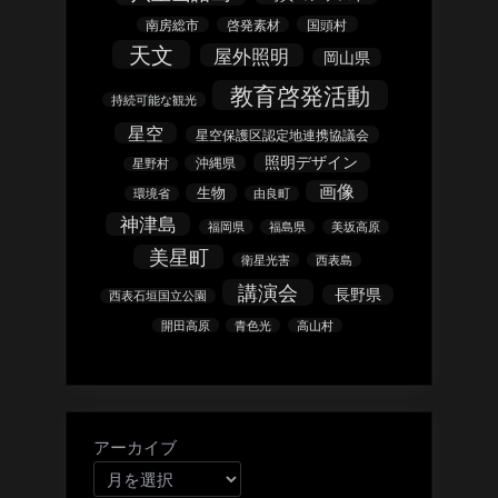
南房総市
啓発素材
国頭村
天文
屋外照明
岡山県
教育啓発活動
持続可能な観光
星空
星空保護区認定地連携協議会
照明デザイン
沖縄県
星野村
画像
生物
環境省
由良町
神津島
福岡県
福島県
美坂高原
美星町
衛星光害
西表島
講演会
長野県
西表石垣国立公園
開田高原
青色光
高山村
アーカイブ