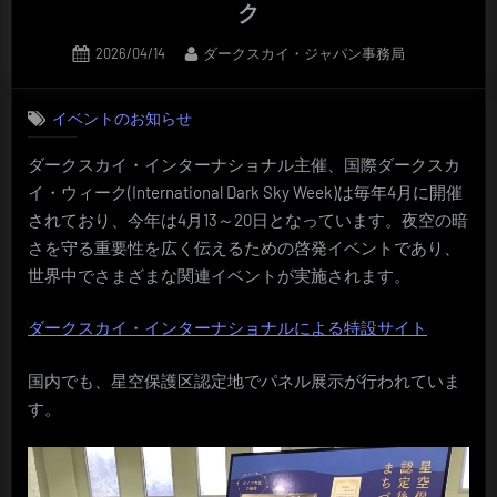
ク
Posted
By
2026/04/14
ダークスカイ・ジャパン事務局
on
イベントのお知らせ
ダークスカイ・インターナショナル主催、国際ダークスカ
イ・ウィーク(International Dark Sky Week)は毎年4月に開催
されており、今年は4月13～20日となっています。夜空の暗
さを守る重要性を広く伝えるための啓発イベントであり、
世界中でさまざまな関連イベントが実施されます。
ダークスカイ・インターナショナルによる特設サイト
国内でも、星空保護区認定地でパネル展示が行われていま
す。