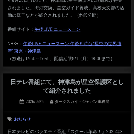
されました。街灯交換、星空ガイド養成、高校天文部の活
動の様子などが紹介されました。（約15分間）
番組サイト：
午後LIVE ニュースーン
NHK+：
午後LIVE ニュースーン 午後５時台 “星空の世界遺
産” 東京・神津島
（放送は17:30～17:45、配信期限9/1（月）18:00まで）
日テレ番組にて、神津島が星空保護区とし
て紹介されました
Posted
By
2025/08/15
ダークスカイ・ジャパン事務局
on
お知らせ
日本テレビのバラエティ番組「スクール革命！」2025年8