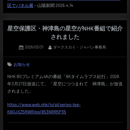
区でパネル展
– 山陽新聞 2026.4.14
星空保護区・神津島の星空がNHK番組で紹介
されました
Posted
By
2026/03/31
ダークスカイ・ジャパン事務局
on
お知らせ
NHK BSプレミアム4Kの番組「8Kタイムラプス紀行」2026
年3月27日放送にて、「星空につつまれて 神津島」が放送
されました。
https://www.web.nhk/tv/pl/series-tep-
K9QJXZ5RWR/ep/853NRR5P35