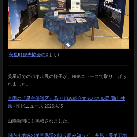
(
美星町観光協会のX
より)
美星町でのパネル展の様子が、NHKニュースで取り上げら
れました。
全国の「星空保護区」 取り組み紹介するパネル展 岡山 井
原
– NHKニュース 2026.4.13
山陽新聞にも掲載されました。
国内４地域の星空保護の取り組み知って 井原・美星町地