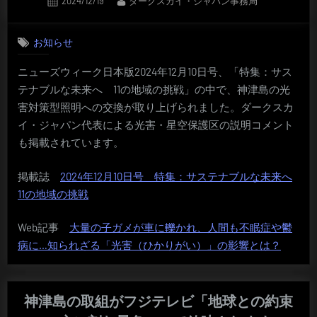
2024/12/19
ダークスカイ・ジャパン事務局
on
お知らせ
ニューズウィーク日本版2024年12月10日号、「特集：サス
テナブルな未来へ 11の地域の挑戦」の中で、神津島の光
害対策型照明への交換が取り上げられました。ダークスカ
イ・ジャパン代表による光害・星空保護区の説明コメント
も掲載されています。
掲載誌
2024年12月10日号 特集：サステナブルな未来へ
11の地域の挑戦
Web記事
大量の子ガメが車に轢かれ、人間も不眠症や鬱
病に…知られざる「光害（ひかりがい）」の影響とは？
神津島の取組がフジテレビ「地球との約束