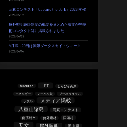
写真コンテスト「Capture the Dark」2026 開催
2026/05/02
屋外照明認証制度の概要をまとめた論文が光技
術コンタクト誌に掲載されました
2026/04/22
4月13～20日は国際ダークスカイ・ウィーク
2026/04/14
LED
featured
しらびそ高原
エネルギー
ノーベル賞
プラネタリウム
メディア掲載
ホタル
八重山諸島
写真コンテスト
南房総市
啓発素材
国頭村
天文
屋外照明
岡山県