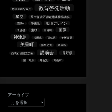
教育啓発活動
持続可能な観光
星空
星空保護区認定地連携協議会
照明デザイン
沖縄県
星野村
画像
生物
環境省
由良町
神津島
福岡県
福島県
美坂高原
美星町
衛星光害
西表島
講演会
長野県
西表石垣国立公園
開田高原
青色光
高山村
アーカイブ