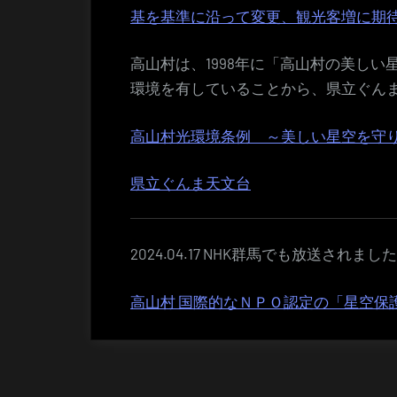
基を基準に沿って変更、観光客増に期
高山村は、1998年に「高山村の美し
環境を有していることから、県立ぐん
高山村光環境条例 ～美しい星空を守
県立ぐんま天文台
2024.04.17 NHK群馬でも放送されまし
高山村 国際的なＮＰＯ認定の「星空保