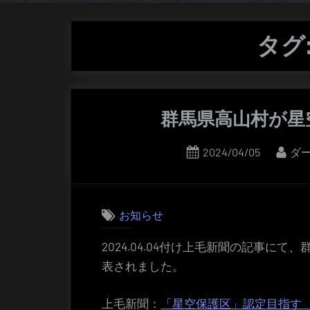
タグ
群馬県高山村が星
Posted
By
2024/04/05
ダ
on
お知らせ
2024.04.04付け上毛新聞の記事に
表されました。
上毛新聞：
「星空保護区」認定目指す 