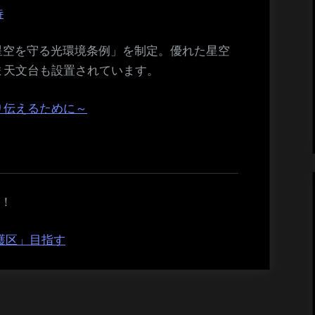
待
い星空を守る光環境条例」を制定。優れた星空
ま天文台も設置されています。
り伝えるために～
た！
護区」目指す