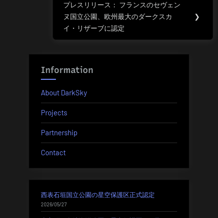
ビ
プレスリリース： フランスのセヴェン
Next
ヌ国立公園、欧州最大のダークスカ
❯
ゲ
Post:
イ・リザーブに認定
ー
シ
Information
ョ
About DarkSky
ン
Projects
Partnership
Contact
西表石垣国立公園の星空保護区正式認定
2026/05/27