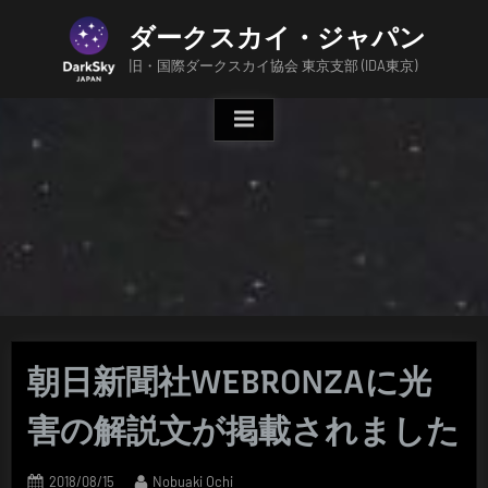
Skip
ダークスカイ・ジャパン
to
content
旧・国際ダークスカイ協会 東京支部 (IDA東京)
朝日新聞社WEBRONZAに光
害の解説文が掲載されました
Posted
By
2018/08/15
Nobuaki Ochi