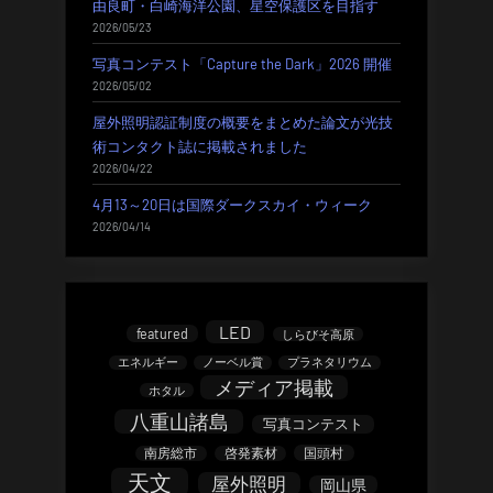
由良町・白崎海洋公園、星空保護区を目指す
2026/05/23
写真コンテスト「Capture the Dark」2026 開催
2026/05/02
屋外照明認証制度の概要をまとめた論文が光技
術コンタクト誌に掲載されました
2026/04/22
4月13～20日は国際ダークスカイ・ウィーク
2026/04/14
LED
featured
しらびそ高原
エネルギー
ノーベル賞
プラネタリウム
メディア掲載
ホタル
八重山諸島
写真コンテスト
南房総市
啓発素材
国頭村
天文
屋外照明
岡山県