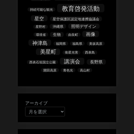
教育啓発活動
持続可能な観光
星空
星空保護区認定地連携協議会
照明デザイン
沖縄県
星野村
画像
生物
環境省
由良町
神津島
福岡県
福島県
美坂高原
美星町
衛星光害
西表島
講演会
長野県
西表石垣国立公園
開田高原
青色光
高山村
アーカイブ