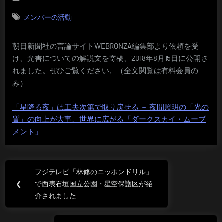
on
メンバーの活動
朝日新聞社の言論サイトWEBRONZA編集部より依頼を受
け、光害についての解説文を寄稿、2018年8月15日に公開さ
れました。ぜひご覧ください。（全文閲覧は有料会員の
み）
「星降る夜」は工夫次第で取り戻せる － 夜間照明の「光の
質」の向上が大事、世界に広がる「ダークスカイ・ムーブ
メント」
投
フジテレビ「林修のニッポンドリル」
Previous
稿
❮
で西表石垣国立公園・星空保護区が紹
Post:
介されました
ナ