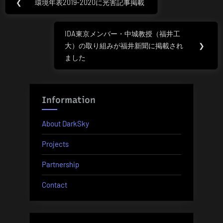
❮
環境年表2019-2020に光害記事掲載
Previous
稿
Post:
ナ
IDA東京メンバー・中城教授（福井工
Next
大）の取り組みが福井新聞に掲載され
❯
Post:
ビ
ました
ゲ
ー
Information
シ
About DarkSky
ョ
Projects
ン
Partnership
Contact