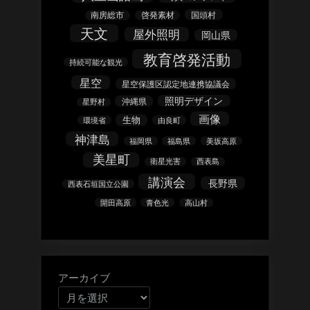
南房総市
啓発素材
国頭村
天文
屋外照明
岡山県
教育啓発活動
持続可能な観光
星空
星空保護区認定地連携協議会
照明デザイン
沖縄県
星野村
画像
生物
環境省
由良町
神津島
福岡県
福島県
美坂高原
美星町
衛星光害
西表島
講演会
長野県
西表石垣国立公園
開田高原
青色光
高山村
アーカイブ