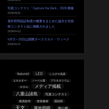
写真コンテスト「Capture the Dark」2026 開催
2026/05/02
屋外照明認証制度の概要をまとめた論文が光技
術コンタクト誌に掲載されました
2026/04/22
4月13～20日は国際ダークスカイ・ウィーク
2026/04/14
LED
featured
しらびそ高原
エネルギー
ノーベル賞
プラネタリウム
メディア掲載
ホタル
八重山諸島
写真コンテスト
南房総市
啓発素材
国頭村
天文
屋外照明
岡山県