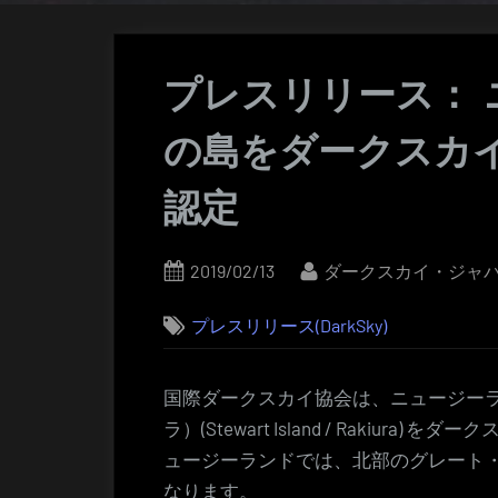
プレスリリース： 
の島をダークスカ
認定
Posted
By
2019/02/13
ダークスカイ・ジャ
on
プレスリリース(DarkSky)
国際ダークスカイ協会は、ニュージー
ラ）(Stewart Island / Rakiu
ュージーランドでは、北部のグレート
なります。