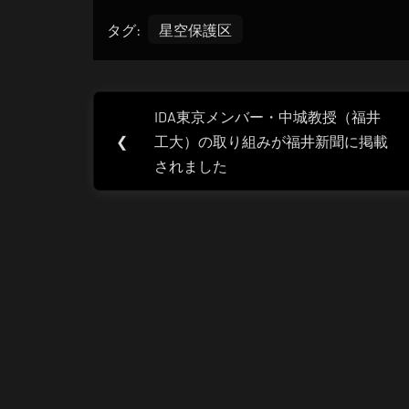
タグ:
星空保護区
投
IDA東京メンバー・中城教授（福井
Previous
稿
❮
工大）の取り組みが福井新聞に掲載
Post:
されました
ナ
ビ
ゲ
ー
シ
ョ