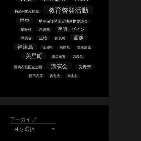
教育啓発活動
持続可能な観光
星空
星空保護区認定地連携協議会
照明デザイン
沖縄県
星野村
画像
生物
環境省
由良町
神津島
福岡県
福島県
美坂高原
美星町
衛星光害
西表島
講演会
長野県
西表石垣国立公園
開田高原
青色光
高山村
アーカイブ