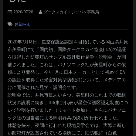
Posted
By
2020/07/20
ダークスカイ・ジャパン事務局
on
お知らせ
2020年7月13日、星空保護区認定を目指している岡山県井原
市美星町にて「国内初、国際ダークスカイ協会(IDA)の認証
を取得した防犯灯のサンプル器具取付見学・説明会」が開
催されました。これは、パナソニック社が美星町からの依
頼により開発し、今年1月に日本メーカーとして初めてIDA
の認証を取得した光害対策型防犯灯について、メディア向
けに開催された見学・説明会です。
説明会では、井原市長あいさつ、美星町のこれまでの取組
状況の説明に続き、IDA東京代表が星空保護区認定制度につ
いて説明を行いました（リモート参加）。さらにパナソニ
ック社の担当者による照明器具の説明が行われました。
休憩を挟み、夜間に行われた現地見学会では、実際に新し
い防犯灯が設置されている場所にて、旧防犯灯（白色