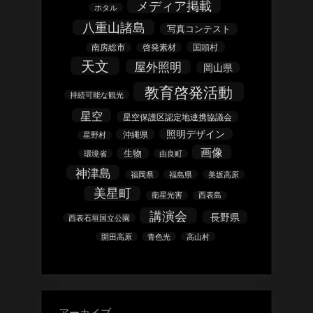
メディア掲載
ホタル
八重山諸島
写真コンテスト
南房総市
啓発素材
国頭村
天文
屋外照明
岡山県
教育啓発活動
持続可能な観光
星空
星空保護区認定地連携協議会
照明デザイン
沖縄県
星野村
画像
生物
環境省
由良町
神津島
福岡県
福島県
美坂高原
美星町
衛星光害
西表島
講演会
長野県
西表石垣国立公園
開田高原
青色光
高山村
アーカイブ