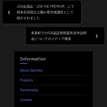
投
JCB会員誌「JCB THE PREMIUM」にて
Previous
稿
❮
西表石垣国立公園が星空保護区として
Post:
紹介されました
ナ
ビ
美星町でのIDA認証照明器具見学説明
Next
❯
会についてのメディア報道
ゲ
Post:
ー
Information
シ
ョ
About DarkSky
ン
Projects
Partnership
Contact