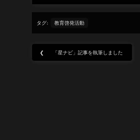
タグ:
教育啓発活動
投
❮
「星ナビ」記事を執筆しました
Previous
稿
Post:
ナ
ビ
ゲ
ー
シ