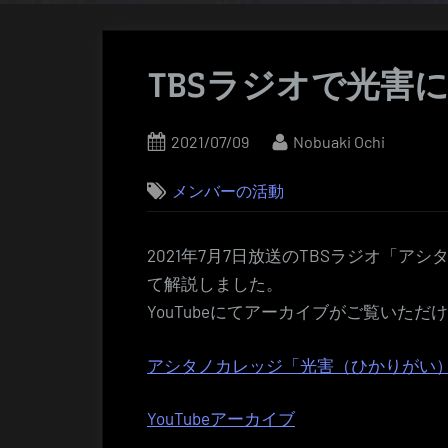
TBSラジオで光害
Posted
By
2021/07/09
Nobuaki Ochi
on
メンバーの活動
2021年7月7日放送のTBSラジオ「
て解説しました。
YouTubeにてアーカイブがご覧いただ
アシタノカレッジ「光害（ひかりがい
YouTubeアーカイブ