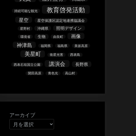
教育啓発活動
持続可能な観光
星空
星空保護区認定地連携協議会
照明デザイン
沖縄県
星野村
画像
生物
環境省
由良町
神津島
福岡県
福島県
美坂高原
美星町
衛星光害
西表島
講演会
長野県
西表石垣国立公園
開田高原
青色光
高山村
アーカイブ