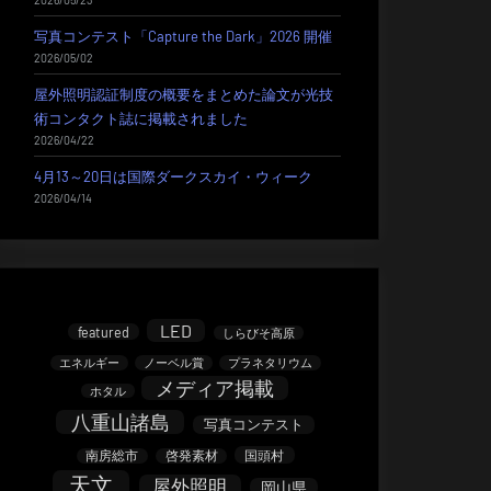
写真コンテスト「Capture the Dark」2026 開催
2026/05/02
屋外照明認証制度の概要をまとめた論文が光技
術コンタクト誌に掲載されました
2026/04/22
4月13～20日は国際ダークスカイ・ウィーク
2026/04/14
LED
featured
しらびそ高原
エネルギー
ノーベル賞
プラネタリウム
メディア掲載
ホタル
八重山諸島
写真コンテスト
南房総市
啓発素材
国頭村
天文
屋外照明
岡山県