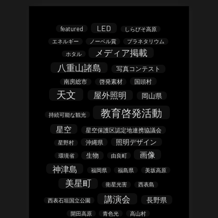
LED
featured
しらびそ高原
エネルギー
ノーベル賞
プラネタリウム
メディア掲載
ホタル
八重山諸島
写真コンテスト
南房総市
啓発素材
国頭村
天文
屋外照明
岡山県
教育啓発活動
持続可能な観光
星空
星空保護区認定地連携協議会
照明デザイン
沖縄県
星野村
画像
生物
環境省
由良町
神津島
福岡県
福島県
美坂高原
美星町
衛星光害
西表島
講演会
長野県
西表石垣国立公園
開田高原
青色光
高山村