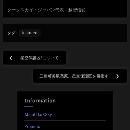
ダークスカイ・ジャパン代表 越智信彰
タグ:
featured
投
❮
星空保護区®について
Previous
稿
Post:
ナ
三島町美坂高原、星空保護区を目指す
❯
Next
Post:
ビ
ゲ
Information
ー
About DarkSky
シ
Projects