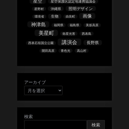
星空
星空保護区認定地連携協議会
照明デザイン
沖縄県
星野村
画像
生物
環境省
由良町
神津島
福岡県
福島県
美坂高原
美星町
衛星光害
西表島
講演会
長野県
西表石垣国立公園
開田高原
青色光
高山村
アーカイブ
検索
検索