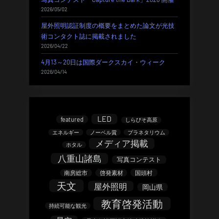
2026/05/02
屋外照明認証制度の概要をまとめた論文が光技
術コンタクト誌に掲載されました
2026/04/22
4月13～20日は国際ダークスカイ・ウィーク
2026/04/14
LED
featured
しらびそ高原
エネルギー
ノーベル賞
プラネタリウム
メディア掲載
ホタル
八重山諸島
写真コンテスト
南房総市
啓発素材
国頭村
天文
屋外照明
岡山県
教育啓発活動
持続可能な観光