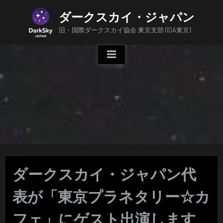
Skip
ダークスカイ・ジャパン
to
content
旧・国際ダークスカイ協会 東京支部 (IDA東京)
ダークスカイ・ジャパン代
表が「東京プラネタリー☆カ
フェ」にゲスト出演します