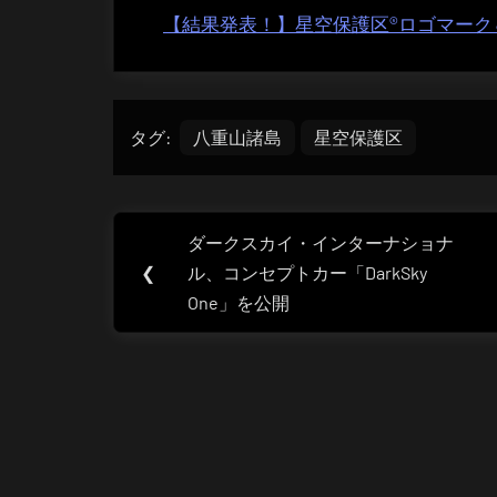
【結果発表！】星空保護区®ロゴマーク
タグ:
八重山諸島
星空保護区
投
ダークスカイ・インターナショナ
Previous
稿
❮
ル、コンセプトカー「DarkSky
Post:
One」を公開
ナ
ビ
ゲ
ー