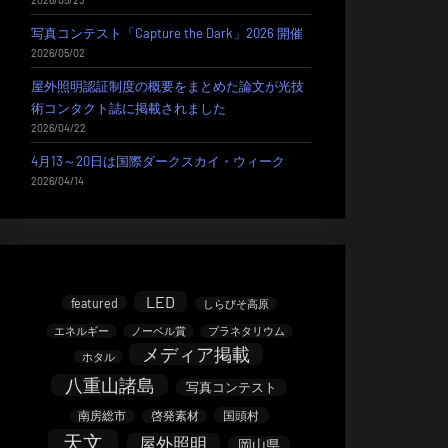
写真コンテスト「Capture the Dark」2026 開催
2026/05/02
屋外照明認証制度の概要をまとめた論文が光技
術コンタクト誌に掲載されました
2026/04/22
4月13～20日は国際ダークスカイ・ウィーク
2026/04/14
LED
featured
しらびそ高原
エネルギー
ノーベル賞
プラネタリウム
メディア掲載
ホタル
八重山諸島
写真コンテスト
南房総市
啓発素材
国頭村
天文
屋外照明
岡山県