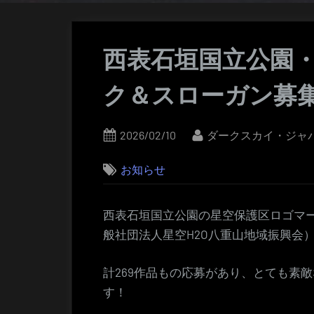
西表石垣国立公園
ク＆スローガン募
Posted
By
2026/02/10
ダークスカイ・ジャ
on
お知らせ
西表石垣国立公園の星空保護区ロゴマ
般社団法人星空H2O八重山地域振興会
計269作品もの応募があり、とても素
す！