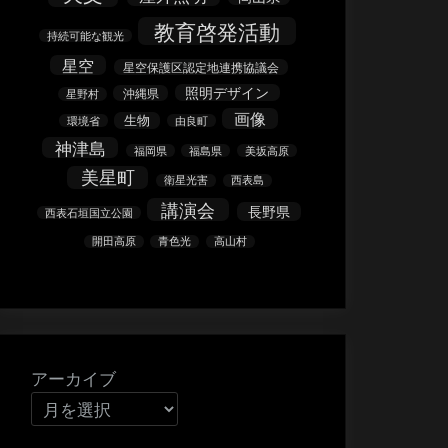
教育啓発活動
持続可能な観光
星空
星空保護区認定地連携協議会
照明デザイン
沖縄県
星野村
画像
生物
環境省
由良町
神津島
福岡県
福島県
美坂高原
美星町
衛星光害
西表島
講演会
長野県
西表石垣国立公園
開田高原
青色光
高山村
アーカイブ