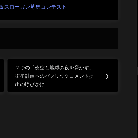
＆スローガン募集コンテスト
２つの「夜空と地球の夜を脅かす」
Next
衛星計画へのパブリックコメント提
❯
Post:
出の呼びかけ