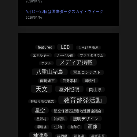
2026/04/22
4月13～20日は国際ダークスカイ・ウィーク
2026/04/14
LED
featured
しらびそ高原
エネルギー
ノーベル賞
プラネタリウム
メディア掲載
ホタル
八重山諸島
写真コンテスト
南房総市
啓発素材
国頭村
天文
屋外照明
岡山県
教育啓発活動
持続可能な観光
星空
星空保護区認定地連携協議会
照明デザイン
沖縄県
星野村
画像
生物
環境省
由良町
神津島
福岡県
福島県
美坂高原