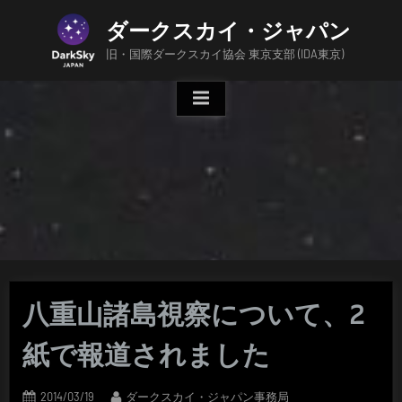
Skip
ダークスカイ・ジャパン
to
content
旧・国際ダークスカイ協会 東京支部 (IDA東京)
八重山諸島視察について、2
紙で報道されました
Posted
By
2014/03/19
ダークスカイ・ジャパン事務局