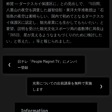
称賛 ― ダークスカイ保護区に」との見出しで、『5日間、
八重山の夜空を調査した越智信彰・東洋大学准教授は「石
垣島の夜空は素晴らしい。国内で初めてとなるダークスカ
イ保護区に認定し、観光産業にも生かしてもらいたい」と
要望。説明を受けた観光文化スポーツ局の嘉数博仁局長は
「365日、星が見えるようなまちづくりのために検討した
い」と答えた。』等と報じられました。
投
日テレ「People Magnet TV」にメンバ
Previous
❮
稿
ー登録
Post:
ナ
光害についての出前講座を無料で実施
Next
❯
ビ
します
Post:
ゲ
ー
Information