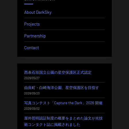
シ
About DarkSky
ョ
Projects
ン
Partnership
Contact
西表石垣国立公園の星空保護区正式認定
2026/05/27
由良町・白崎海洋公園、星空保護区を目指す
2026/05/23
写真コンテスト「Capture the Dark」2026 開催
2026/05/02
屋外照明認証制度の概要をまとめた論文が光技
術コンタクト誌に掲載されました