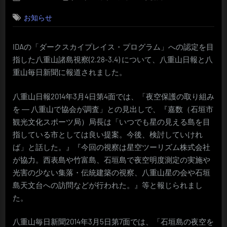
on
お知らせ
IDAの「ダークスカイプレイス・プログラム」への認定を目
指した八重山諸島視察(2.28-3.4) について、八重山日報と八
重山毎日新聞に報道されました。
八重山日報2014年3月4日第4面では、「夜空保護の取り組み
を ― 八重山で協会が調査」との見出しで、『嘉数（石垣市
観光文化スポーツ局）局長は「いつでも星の見える島を目
指している市としては良い提案。今後、検討していけれ
ば」と話した。』『今回の視察は星空ツーリズム株式会社
が協力。西表島や竹富島、石垣島で夜空明度測定の実施や
光害の少ない集落・伝統建築の視察、八重山星の会や石垣
島天文台への訪問などが行われた。』等と報じられまし
た。
八重山毎日新聞2014年3月5日第7面では、「石垣島の夜空を