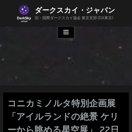
Skip
ダークスカイ・ジャパン
to
content
旧・国際ダークスカイ協会 東京支部 (IDA東京)
コニカミノルタ特別企画展
「アイルランドの絶景 ケリ
ーから眺める星空展」 22日