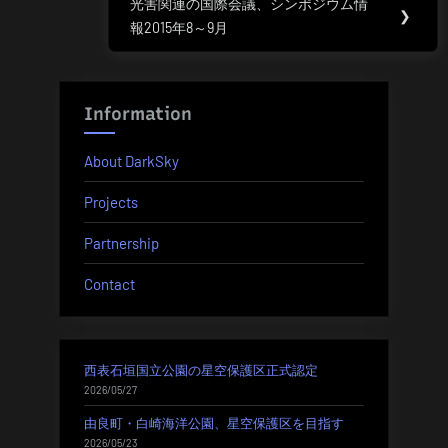
光害関連の国際会議、シンポジウム情
Next
❯
ビ
報2015年8～9月
Post:
ゲ
ー
Information
シ
About DarkSky
ョ
Projects
ン
Partnership
Contact
西表石垣国立公園の星空保護区正式認定
2026/05/27
由良町・白崎海洋公園、星空保護区を目指す
2026/05/23