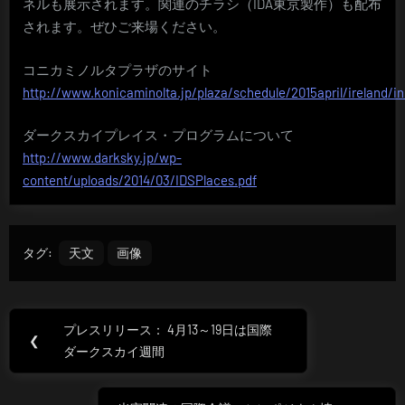
ネルも展示されます。関連のチラシ（IDA東京製作）も配布
されます。ぜひご来場ください。
コニカミノルタプラザのサイト
http://www.konicaminolta.jp/plaza/schedule/2015april/ireland/i
ダークスカイプレイス・プログラムについて
http://www.darksky.jp/wp-
content/uploads/2014/03/IDSPlaces.pdf
タグ:
天文
画像
投
プレスリリース： 4月13～19日は国際
Previous
❮
稿
ダークスカイ週間
Post:
ナ