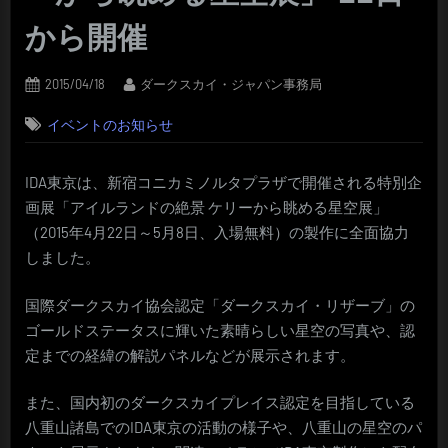
から開催
Posted
By
2015/04/18
ダークスカイ・ジャパン事務局
on
イベントのお知らせ
IDA東京は、新宿コニカミノルタプラザで開催される特別企
画展「アイルランドの絶景 ケリーから眺める星空展」
（2015年4月22日～5月8日、入場無料）の製作に全面協力
しました。
国際ダークスカイ協会認定「ダークスカイ・リザーブ」の
ゴールドステータスに輝いた素晴らしい星空の写真や、認
定までの経緯の解説パネルなどが展示されます。
また、国内初のダークスカイプレイス認定を目指している
八重山諸島でのIDA東京の活動の様子や、八重山の星空のパ