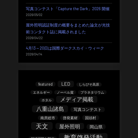
写真コンテスト「Capture the Dark」2026 開催
2026/05/02
屋外照明認証制度の概要をまとめた論文が光技
術コンタクト誌に掲載されました
2026/04/22
4月13～20日は国際ダークスカイ・ウィーク
2026/04/14
LED
featured
しらびそ高原
エネルギー
ノーベル賞
プラネタリウム
メディア掲載
ホタル
八重山諸島
写真コンテスト
南房総市
啓発素材
国頭村
天文
屋外照明
岡山県
教育啓発活動