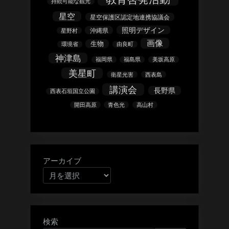
持続可能な観光
星空
星空保護区認定地連携協議会
照明デザイン
沖縄県
星野村
画像
生物
環境省
由良町
神津島
福岡県
福島県
美坂高原
美星町
衛星光害
西表島
講演会
長野県
西表石垣国立公園
開田高原
青色光
高山村
アーカイブ
検索