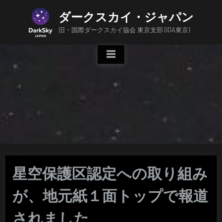
Skip
ダークスカイ・ジャパン
to
content
旧・国際ダークスカイ協会 東京支部 (IDA東京)
星空保護区認定への取り組み
が、地元紙１面トップで報道
されました