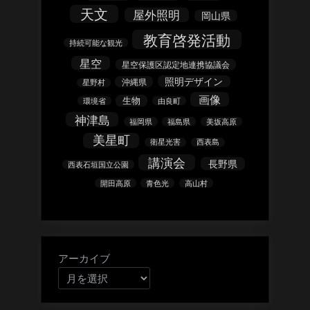
天文
屋外照明
岡山県
教育啓発活動
持続可能な観光
星空
星空保護区認定地連携協議会
照明デザイン
沖縄県
星野村
画像
生物
環境省
由良町
神津島
福岡県
福島県
美坂高原
美星町
衛星光害
西表島
講演会
長野県
西表石垣国立公園
開田高原
青色光
高山村
アーカイブ