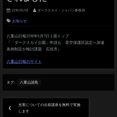
Posted
By
2016/05/09
ダークスカイ・ジャパン事務局
on
お知らせ
八重山日報2016年5月7日１面トップ
『「ダークスカイ公園」申請も 星空保護区認定へ加速
条例制定が検討課題 石垣市』
八重山日報のサイト
タグ:
八重山諸島
投
光害についての出前講座を無料で実施
Previous
❮
稿
します
Post: