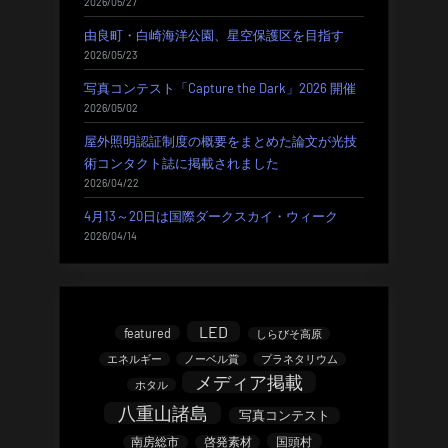
2026/05/27
由良町・白崎海洋公園、星空保護区を目指す
2026/05/23
写真コンテスト「Capture the Dark」2026 開催
2026/05/02
屋外照明認証制度の概要をまとめた論文が光技
術コンタクト誌に掲載されました
2026/04/22
4月13～20日は国際ダークスカイ・ウィーク
2026/04/14
LED
featured
しらびそ高原
エネルギー
ノーベル賞
プラネタリウム
メディア掲載
ホタル
八重山諸島
写真コンテスト
南房総市
啓発素材
国頭村