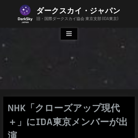
Skip
ダークスカイ・ジャパン
to
content
旧・国際ダークスカイ協会 東京支部 (IDA東京)
NHK「クローズアップ現代
＋」にIDA東京メンバーが出
演