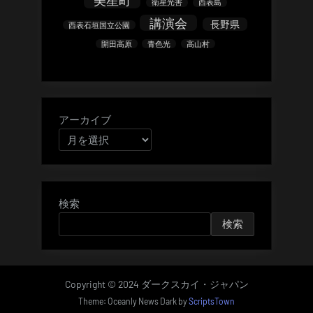
美星町
衛星光害
西表島
講演会
長野県
西表石垣国立公園
開田高原
青色光
高山村
アーカイブ
検索
検索
Copyright © 2024 ダークスカイ・ジャパン
Theme: Oceanly News Dark by
ScriptsTown