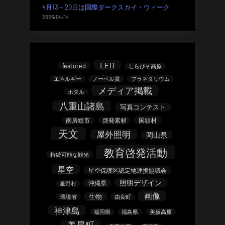
4月13～20日は国際ダークスカイ・ウィーク
2026/04/14
LED
featured
しらびそ高原
エネルギー
ノーベル賞
プラネタリウム
メディア掲載
ホタル
八重山諸島
写真コンテスト
南房総市
啓発素材
国頭村
天文
屋外照明
岡山県
教育啓発活動
持続可能な観光
星空
星空保護区認定地連携協議会
照明デザイン
沖縄県
星野村
画像
生物
環境省
由良町
神津島
福岡県
福島県
美坂高原