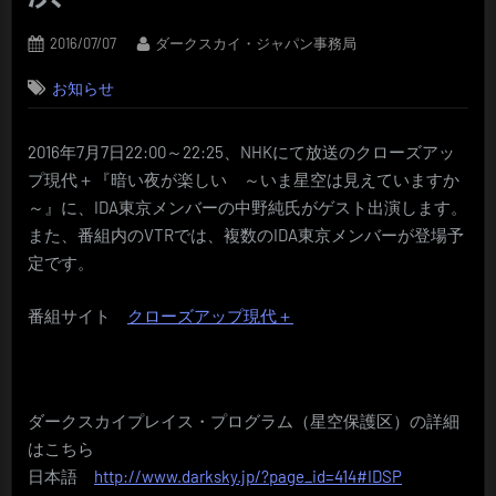
Posted
By
2016/07/07
ダークスカイ・ジャパン事務局
on
お知らせ
2016年7月7日22:00～22:25、NHKにて放送のクローズアッ
プ現代＋『暗い夜が楽しい ～いま星空は見えていますか
～』に、IDA東京メンバーの中野純氏がゲスト出演します。
また、番組内のVTRでは、複数のIDA東京メンバーが登場予
定です。
番組サイト
クローズアップ現代＋
ダークスカイプレイス・プログラム（星空保護区）の詳細
はこちら
日本語
http://www.darksky.jp/?page_id=414#IDSP