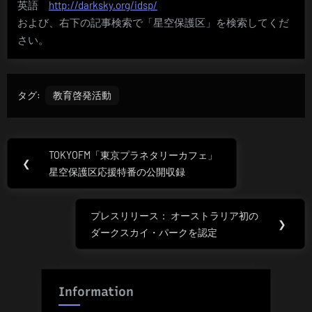
英語
http://darksky.org/idsp/
および、右下の記事検索で「星空保護区」を検索してくだ
さい。
タグ:
教育啓発活動
投
TOKYOFM「東京プラネタリーカフェ」
Previous
❮
稿
星空保護区応援特番の公開収録
Post:
ナ
プレスリリース： オーストラリア初の
Next
❯
ビ
ダークスカイ・パークを認定
Post:
ゲ
ー
Information