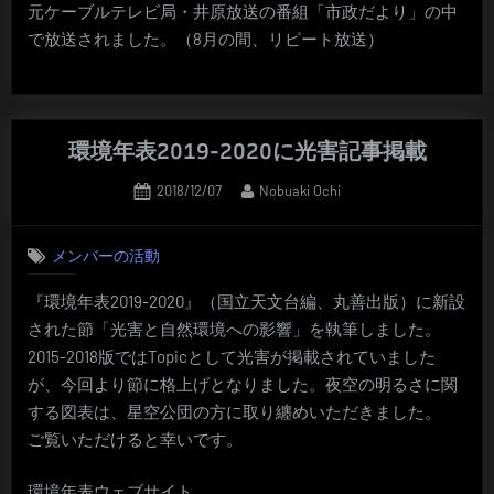
元ケーブルテレビ局・井原放送の番組「市政だより」の中
で放送されました。（8月の間、リピート放送）
環境年表2019-2020に光害記事掲載
Posted
By
2018/12/07
Nobuaki Ochi
on
メンバーの活動
『環境年表2019-2020』（国立天文台編、丸善出版）に新設
された節「光害と自然環境への影響」を執筆しました。
2015-2018版ではTopicとして光害が掲載されていました
が、今回より節に格上げとなりました。夜空の明るさに関
する図表は、星空公団の方に取り纏めいただきました。
ご覧いただけると幸いです。
環境年表ウェブサイト