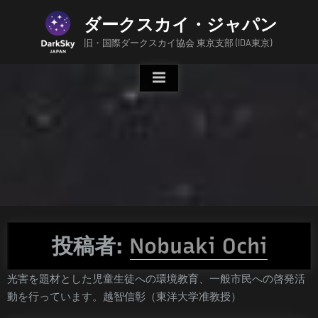
Skip
ダークスカイ・ジャパン
to
content
旧・国際ダークスカイ協会 東京支部 (IDA東京)
投稿者:
Nobuaki Ochi
光害を題材とした児童生徒への環境教育、一般市民への啓発活
動を行っています。越智信彰（東洋大学准教授）