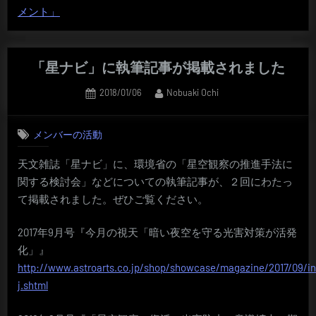
メント」
「星ナビ」に執筆記事が掲載されました
Posted
By
2018/01/06
Nobuaki Ochi
on
メンバーの活動
天文雑誌「星ナビ」に、環境省の「星空観察の推進手法に
関する検討会」などについての執筆記事が、２回にわたっ
て掲載されました。ぜひご覧ください。
2017年9月号『今月の視天「暗い夜空を守る光害対策が活発
化」』
http://www.astroarts.co.jp/shop/showcase/magazine/2017/09/i
j.shtml