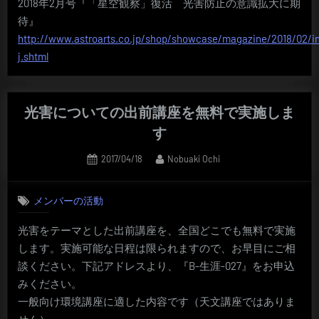
2018年2月号『「星空観察」復活 光害防止の意識拡大に期
待』
http://www.astroarts.co.jp/shop/showcase/magazine/2018/02/i
j.shtml
光害についての出前講座を無料で実施しま
す
Posted
By
2017/04/18
Nobuaki Ochi
on
メンバーの活動
光害をテーマとした出前講座を、全国どこでも無料で実施
します。実施可能な日程は限られますので、お早目にご相
談ください。下記アドレスより、『B-生涯-027』をお申込
みください。
一般向け環境講座に適した内容です（天文講座ではありま
せん）。