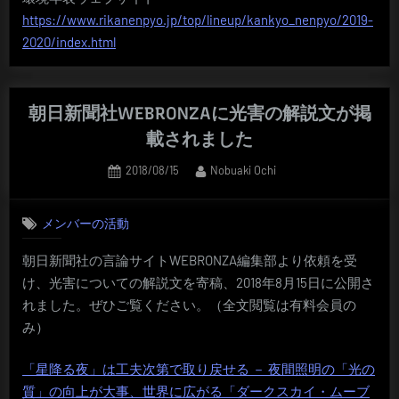
https://www.rikanenpyo.jp/top/lineup/kankyo_nenpyo/2019-
2020/index.html
朝日新聞社WEBRONZAに光害の解説文が掲
載されました
Posted
By
2018/08/15
Nobuaki Ochi
on
メンバーの活動
朝日新聞社の言論サイトWEBRONZA編集部より依頼を受
け、光害についての解説文を寄稿、2018年8月15日に公開さ
れました。ぜひご覧ください。（全文閲覧は有料会員の
み）
「星降る夜」は工夫次第で取り戻せる － 夜間照明の「光の
質」の向上が大事、世界に広がる「ダークスカイ・ムーブ