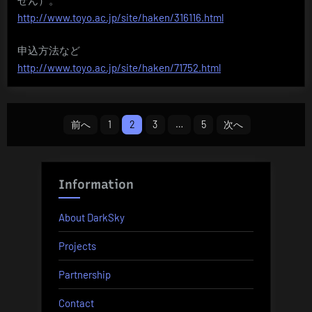
http://www.toyo.ac.jp/site/haken/316116.html
申込方法など
http://www.toyo.ac.jp/site/haken/71752.html
投
前へ
1
2
3
…
5
次へ
稿
の
Information
ペ
About DarkSky
ー
Projects
ジ
Partnership
送
Contact
り