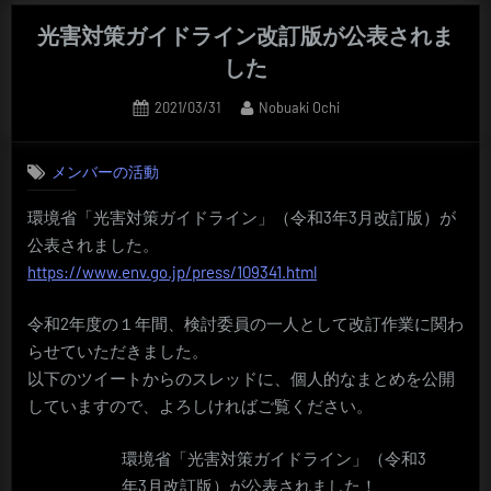
光害対策ガイドライン改訂版が公表されま
した
Posted
By
2021/03/31
Nobuaki Ochi
on
メンバーの活動
環境省「光害対策ガイドライン」（令和3年3月改訂版）が
公表されました。
https://www.env.go.jp/press/109341.html
令和2年度の１年間、検討委員の一人として改訂作業に関わ
らせていただきました。
以下のツイートからのスレッドに、個人的なまとめを公開
していますので、よろしければご覧ください。
環境省「光害対策ガイドライン」（令和3
年3月改訂版）が公表されました！